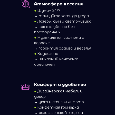
Атмосфера веселья
●
Шумим 24/7
→ танцуйте хоть до утра
●
Лазеры, дым и светомузыка
→ как в клубе, но без
посторонних
●
Музыкальная система и
караоке
→ гарантия драйва и веселья
●
Видеозона
→ шикарный контент
обеспечен
Комфорт и удобство
●
Дизайнерская мебель и
декор
→ уют и стильные фото
●
Конфетная гримерка
→ оазис женской энергии