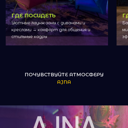
ГДЕ ПОСИДЕТЬ
Г
Уютные лаунж-зоны с диванами и
Ба
креслами
→ комфорт для общения и
ми
стильные кадры
эф
ПОЧУВСТВУЙТЕ АТМОСФЕРУ
AJNA