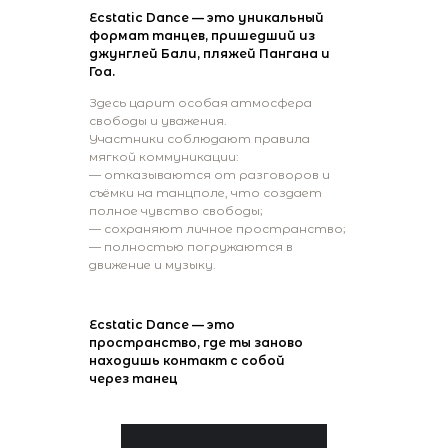
Ecstatic Dance — это уникальный
формат танцев, пришедший из
джунглей Бали, пляжей Пангана и
Гоа.
Здесь царит особая атмосфера
свободы и уважения.
Участники соблюдают правила
мягкой коммуникации:
— отказываются от разговоров и
съёмки на танцполе, что создает
полное чувство свободы;
— сохраняют личное пространство;
— полностью погружаются в
движение и музыку.
Ecstatic Dance — это
пространство, где ты заново
находишь контакт с собой
через танец