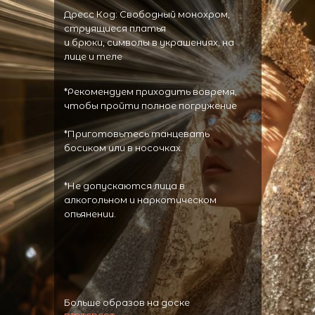
Дресс Код: Свободный монохром,
струящиеся платья
и брюки, символы в украшениях, на
лице и теле
*Рекомендуем приходить вовремя,
чтобы пройти полное погружение
*Приготовьтесь танцевать
босиком или в носочках.
*Не допускаются лица в
алкогольном и наркотическом
опьянении.
Больше образов на доске