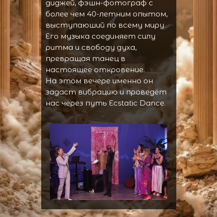
диджей, фэшн-фотограф с
более чем 40-летним опытом,
выступаюший по всему миру.
Его музыка соединяет силу
ритма и свободу духа,
превращая танец в
настоящее откровение.
На этом вечере именно он
задаст вибрацию и проведёт
нас через путь Ecstatic Dance.