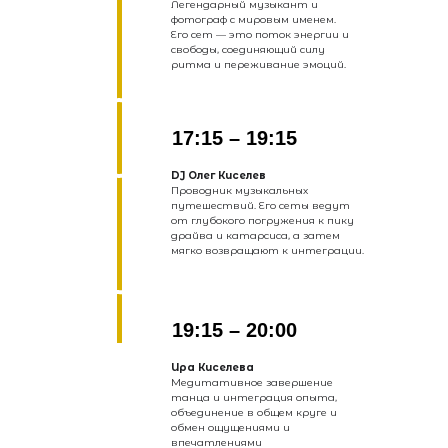
Легендарный музыкант и
фотограф с мировым именем.
Его сет — это поток энергии и
свободы, соединяющий силу
ритма и переживание эмоций.
17:15 – 19:15
DJ Олег Киселев
Проводник музыкальных
путешествий. Его сеты ведут
от глубокого погружения к пику
драйва и катарсиса, а затем
мягко возвращают к интеграции.
19:15 – 20:00
Ира Киселева
Медитативное завершение
танца и интеграция опыта,
объединение в общем круге и
обмен ощущениями и
впечатлениями